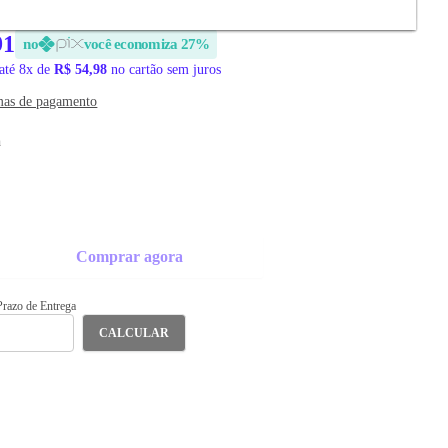
91
no
você economiza 27%
até 8x de
R$ 54,98
no cartão sem juros
mas de pagamento
a
Comprar agora
 Prazo de Entrega
CALCULAR