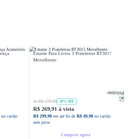
rença
Estante Para Livros 3 Prateleiras RT3015
Estant
Movelbento
de R$ 379,90
de R$ 
29% OFF
R$ 269,91 à vista
R$ 42
no cartão
R$ 299,90
em até 6x de
R$ 49,98
no cartão
R$ 475
sem juros
sem ju
Comprar agora