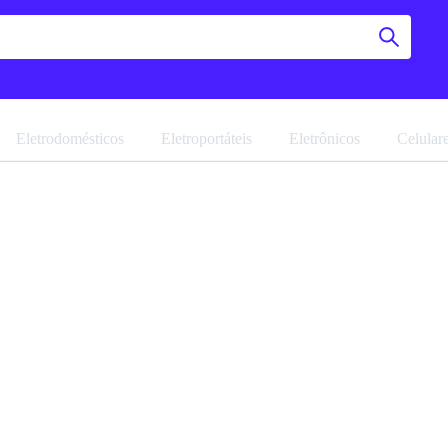
Eletrodomésticos
Eletroportáteis
Eletrônicos
Celular
Estante 
ME4151 
Navegue pela 
Favoritar
Ref: 19608.59
Vendido por
M