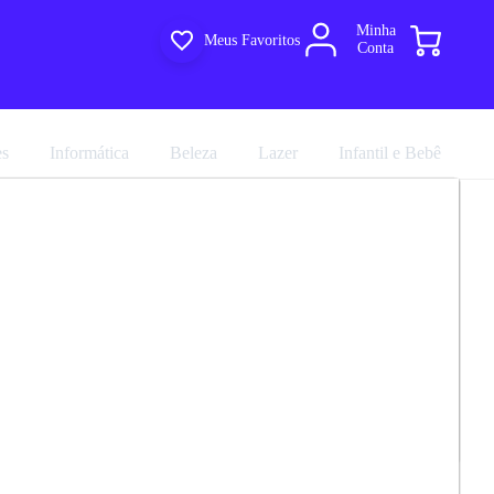
Minha
Meus Favoritos
Conta
es
Informática
Beleza
Lazer
Infantil e Bebê
Para Escritório 2 Portas Com Chave
R$ 395,91
Tecno Mobili
R$ 439,90
em até 8x de
R$ 54,98
no
cartão sem juros
marca
Tecnomobili
1
Avaliação
Comprar agora
Compartilhar
.0
ultiloja
e entregue por
Multiloja