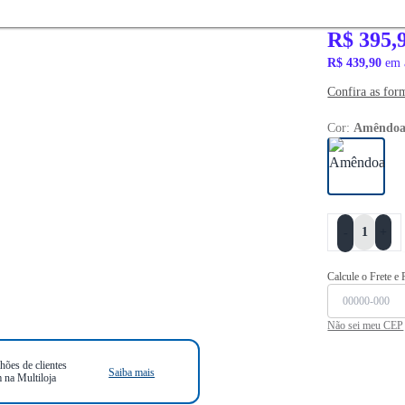
R$ 539,90
R$ 395,
R$ 439,90
em 
Confira as for
Cor:
Amêndo
+
-
Calcule o Frete e
Não sei meu CEP
hões de clientes
Saiba mais
 na Multiloja