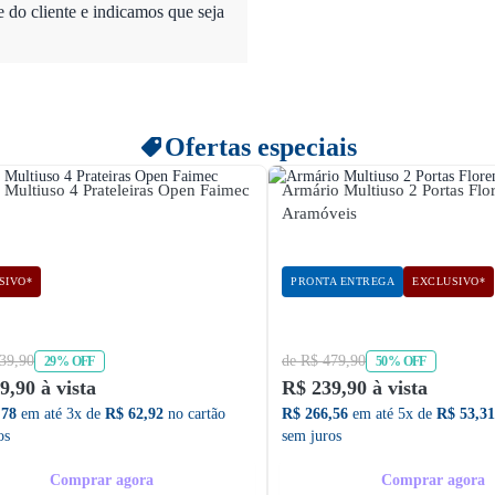
do cliente e indicamos que seja
Ofertas especiais
e Multiuso 4 Prateleiras Open Faimec
Armário Multiuso 2 Portas Flo
Aramóveis
SIVO*
PRONTA ENTREGA
EXCLUSIVO*
39,90
de R$ 479,90
29% OFF
50% OFF
9,90 à vista
R$ 239,90 à vista
,78
em até 3x de
R$ 62,92
no cartão
R$ 266,56
em até 5x de
R$ 53,31
os
sem juros
Comprar agora
Comprar agora