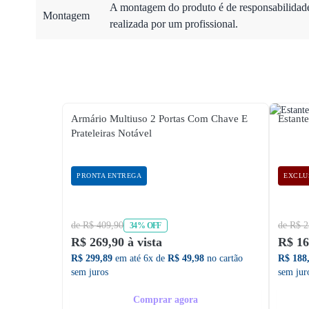
A montagem do produto é de responsabilidade 
Montagem
realizada por um profissional.
Armário Multiuso 2 Portas Com Chave E
Estant
Prateleiras Notável
PRONTA ENTREGA
EXCLU
de R$ 409,90
de R$ 2
34% OFF
R$ 269,90 à vista
R$ 16
R$ 299,89
em até 6x de
R$ 49,98
no cartão
R$ 188
sem juros
sem jur
Comprar agora