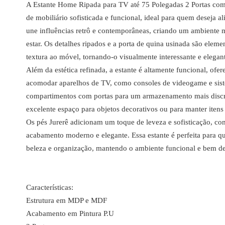
A Estante Home Ripada para TV até 75 Polegadas 2 Portas com 
de mobiliário sofisticada e funcional, ideal para quem deseja ali
une influências retrô e contemporâneas, criando um ambiente 
estar. Os detalhes ripados e a porta de quina usinada são ele
textura ao móvel, tornando-o visualmente interessante e elegan
Além da estética refinada, a estante é altamente funcional, ofe
acomodar aparelhos de TV, como consoles de videogame e sist
compartimentos com portas para um armazenamento mais discret
excelente espaço para objetos decorativos ou para manter itens 
Os pés Jurerê adicionam um toque de leveza e sofisticação, 
acabamento moderno e elegante. Essa estante é perfeita para
beleza e organização, mantendo o ambiente funcional e bem d
Características:
Estrutura em MDP e MDF
Acabamento em Pintura P.U