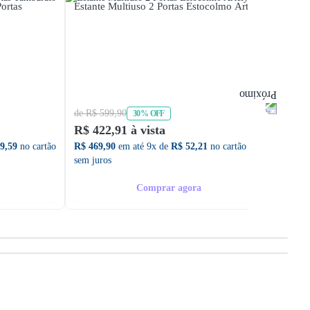
ortas
Estante Multiuso 2 Portas Estocolmo Artely
Estan
Polega
Colibr
de R$ 599,90
de R$ 
30% OFF
R$ 422,91 à vista
R$ 85
9,59
no cartão
R$ 469,90
em até 9x de
R$ 52,21
no cartão
R$ 945
sem juros
sem ju
Comprar agora