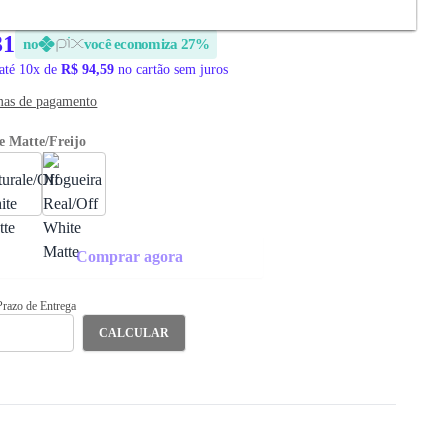
31
no
você economiza 27%
até 10x de
R$ 94,59
no cartão sem juros
mas de pagamento
e Matte/Freijo
Comprar agora
 Prazo de Entrega
CALCULAR