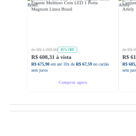
Estante Multiuso Com LED 1 Porta
Conjun
Magnum Linea Brasil
Artely
de R$ 1.099,90
de R$ 9
45% OFF
R$ 608,31 à vista
R$ 61
R$ 675,90
em até 10x de
R$ 67,59
no cartão
R$ 685
sem juros
sem jur
Comprar agora