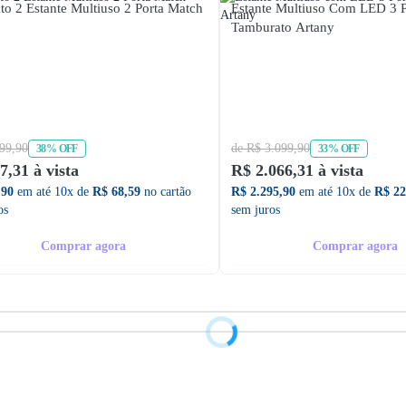
to 2 Estante Multiuso 2 Porta Match
Estante Multiuso Com LED 3 P
Tamburato Artany
99,90
de R$ 3.099,90
38% OFF
33% OFF
7,31 à vista
R$ 2.066,31 à vista
,90
em até 10x de
R$ 68,59
no cartão
R$ 2.295,90
em até 10x de
R$ 22
os
sem juros
Comprar agora
Comprar agora