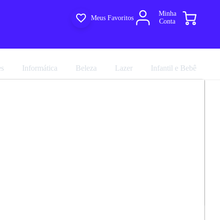
Minha
Meus Favoritos
Conta
es
Informática
Beleza
Lazer
Infantil e Bebê
 Home Ripada Para TV Até 75 Polegadas
R$ 851,31
 Com Pés Jurerê 1.8 Colibri
R$ 945,90
em até 10x de
R$ 94,59
no
cartão sem juros
marca
Colibri
Avalie agora!
Comprar agora
Compartilhar
09.0
ultiloja
e entregue por
Multiloja