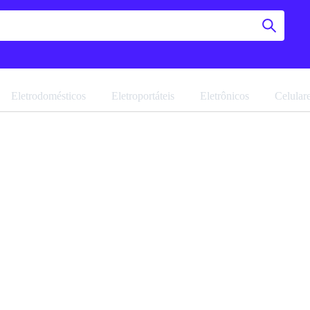
Eletrodomésticos
Eletroportáteis
Eletrônicos
Celular
Estante
2 Portas
Navegue pela 
Favoritar
Ref: 17829.57
Vendido por
M