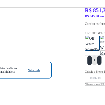
R$ 1.169,90
R$ 851,
R$ 945,90
em 
Confira as for
Cor:
Off Whit
+
-
hões de clientes
Saiba mais
 na Multiloja
Calcule o Frete e
Não sei meu CEP