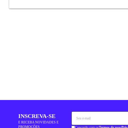
INSCREVA-SE
E RECEBA NOVIDADES E
PROMOÇÕES
Concordo com os
Termos de uso
e
Priv