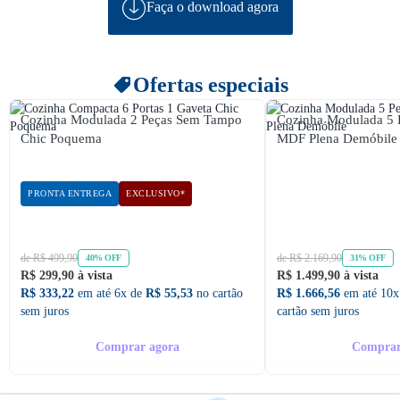
Faça o download agora
Ofertas especiais
Cozinha Modulada 2 Peças Sem Tampo
Cozinha Modulada 5 
Chic Poquema
MDF Plena Demóbile
PRONTA ENTREGA
EXCLUSIVO*
de R$ 499,90
de R$ 2.169,90
40% OFF
31% OFF
R$ 299,90 à vista
R$ 1.499,90 à vista
R$ 333,22
em até 6x de
R$ 55,53
no cartão
R$ 1.666,56
em até 10x
sem juros
cartão sem juros
Comprar agora
Comprar