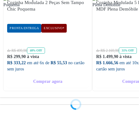
Cozinha Modulada 2 Peças Sem Tampo
Cozinha Modulada 5 
Chic Poquema
MDF Plena Demóbile
PRONTA ENTREGA
EXCLUSIVO*
de R$ 499,90
de R$ 2.169,90
40% OFF
31% OFF
R$ 299,90 à vista
R$ 1.499,90 à vista
R$ 333,22
em até 6x de
R$ 55,53
no cartão
R$ 1.666,56
em até 10x
sem juros
cartão sem juros
Comprar agora
Comprar