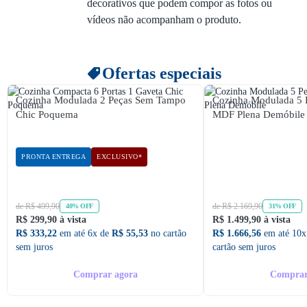
decorativos que podem compor as fotos ou
vídeos não acompanham o produto.
Ofertas especiais
Cozinha Modulada 2 Peças Sem Tampo
Cozinha Modulada 5 
Chic Poquema
MDF Plena Demóbile
PRONTA ENTREGA
EXCLUSIVO*
de R$ 499,90
de R$ 2.169,90
40% OFF
31% OFF
R$ 299,90 à vista
R$ 1.499,90 à vista
R$ 333,22
em até 6x de
R$ 55,53
no cartão
R$ 1.666,56
em até 10x
sem juros
cartão sem juros
Comprar agora
Comprar