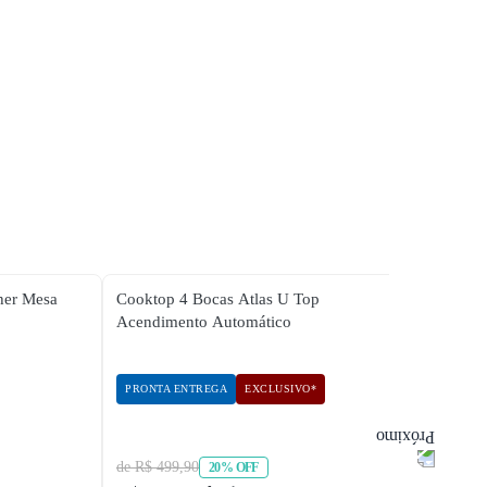
her Mesa
Cooktop 4 Bocas Atlas U Top
Cookt
Acendimento Automático
PCTQ
PRONTA ENTREGA
EXCLUSIVO*
PRON
de R$ 499,90
de R$ 
20% OFF