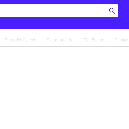
Eletrodomésticos
Eletroportáteis
Eletrônicos
Celular
Cooktop
Navegue pela 
Favoritar
Ref: 18777.3.3
Vendido por
M
PRONTA ENTR