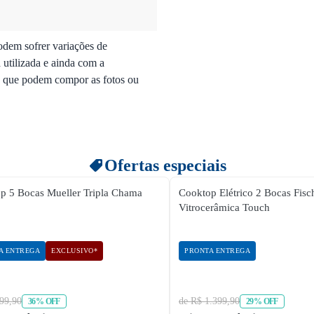
odem sofrer variações de
 utilizada e ainda com a
os que podem compor as fotos ou
Ofertas especiais
p 5 Bocas Mueller Tripla Chama
Cooktop Elétrico 2 Bocas Fisc
Vitrocerâmica Touch
A ENTREGA
EXCLUSIVO*
PRONTA ENTREGA
99,90
de R$ 1.399,90
36% OFF
29% OFF