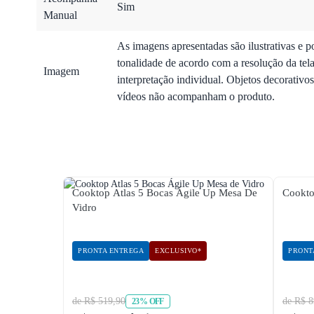
Sim
Manual
As imagens apresentadas são ilustrativas e p
tonalidade de acordo com a resolução da tela
Imagem
interpretação individual. Objetos decorativ
vídeos não acompanham o produto.
Cooktop Atlas 5 Bocas Ágile Up Mesa De
Cookto
Vidro
PRONTA ENTREGA
EXCLUSIVO*
PRONT
de R$ 519,90
de R$ 8
23% OFF