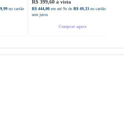
R$ 399,60 à vista
R$ 1.
9,99
no cartão
R$ 444,00
em até 9x de
R$ 49,33
no cartão
R$ 1.3
sem juros
sem ju
Comprar agora