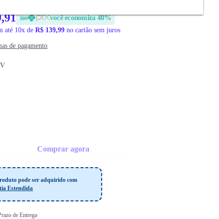
9,91
no
você economiza 40%
 até 10x de
R$ 139,99
no cartão sem juros
mas de pagamento
 V
Comprar agora
roduto pode ser adquirido com
tia Estendida
 Prazo de Entrega