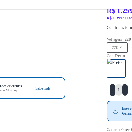
R$ 2.099,90
R$ 1.25
R$ 1.399,90
em
Confira as for
Voltagem:
220
220 V
Cor:
Preto
hões de clientes
Saiba mais
+
-
 na Multiloja
Esse p
Garan
Calcule o Frete e