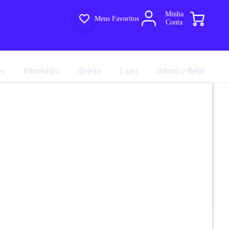
Minha
Meus Favoritos
Conta
es
Informática
Beleza
Lazer
Infantil e Bebê
 De Indução 4 Bocas Philco PCTQ1
R$ 1.259,91
marca
Philco
R$ 1.399,90
em até 10x de
R$ 139,99
Avalie agora!
no cartão sem juros
Compartilhar
Comprar agora
ultiloja
e entregue por
Multiloja
EGA