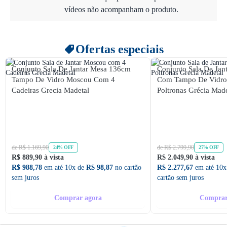
vídeos não acompanham o produto.
Ofertas especiais
Conjunto Sala De Jantar Mesa 136cm
Conjunto Sala De Ja
Tampo De Vidro Moscou Com 4
Com Tampo De Vidr
Cadeiras Grecia Madetal
Poltronas Grécia Made
de R$ 1.169,90
de R$ 2.799,90
24% OFF
27% OFF
R$ 889,90 à vista
R$ 2.049,90 à vista
R$ 988,78
em até 10x de
R$ 98,87
no cartão
R$ 2.277,67
em até 10x
sem juros
cartão sem juros
Comprar agora
Comprar