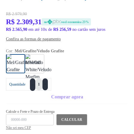
R$ 2.979,90
R$ 2.309,31
no
você economiza 23%
R$ 2.565,90
em até 10x de
R$ 256,59
no cartão sem juros
Confira as formas de pagamento
Cor:
Mel/Grafite/Veludo Grafite
+
Quantidade
-
Comprar agora
Calcule o Frete e Prazo de Entrega
CALCULAR
Não sei meu CEP