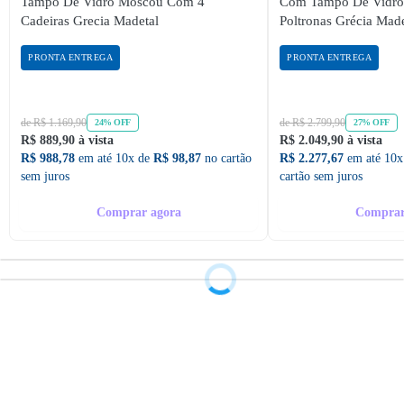
Tampo De Vidro Moscou Com 4
Com Tampo De Vidr
Cadeiras Grecia Madetal
Poltronas Grécia Made
PRONTA ENTREGA
PRONTA ENTREGA
de R$ 1.169,90
de R$ 2.799,90
24% OFF
27% OFF
R$ 889,90 à vista
R$ 2.049,90 à vista
R$ 988,78
em até 10x de
R$ 98,87
no cartão
R$ 2.277,67
em até 10x
sem juros
cartão sem juros
Comprar agora
Comprar