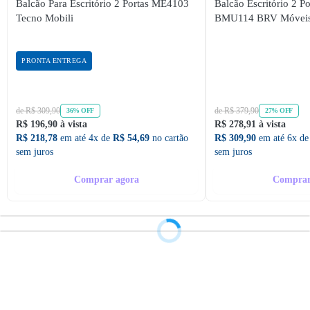
Balcão Para Escritório 2 Portas ME4103
Balcão Escritório 2 P
Tecno Mobili
BMU114 BRV Móvei
PRONTA ENTREGA
de R$ 309,90
de R$ 379,90
36% OFF
27% OFF
R$ 196,90 à vista
R$ 278,91 à vista
R$ 218,78
em até 4x de
R$ 54,69
no cartão
R$ 309,90
em até 6x d
sem juros
sem juros
Comprar agora
Comprar