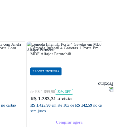
Porta Com
Cômoda Infantil 4 Gavetas 1 Porta Em
Cômoda
MDF Alfajor Permobili
MDF P
PRONTA ENTREGA
PRON
de R$ 1.899,90
de R$ 
32% OFF
R$ 1.283,31 à vista
R$ 49
no cartão
R$ 1.425,90
em até 10x de
R$ 142,59
no cartão
R$ 545
sem juros
sem ju
Comprar agora