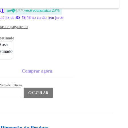
31
no
você economiza 23%
até 8x de
R$ 49,48
no cartão sem juros
mas de pagamento
cetinado
Comprar agora
 Prazo de Entrega
CALCULAR
Dimensão do Produto