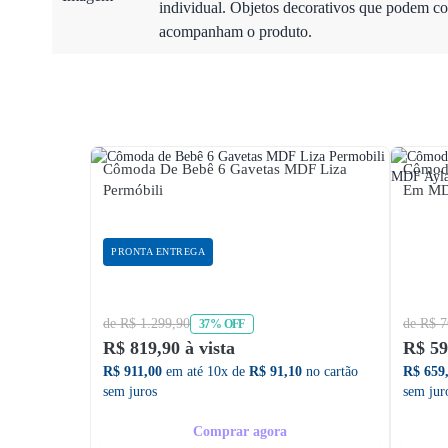
individual. Objetos decorativos que podem co
acompanham o produto.
Cômoda De Bebê 6 Gavetas MDF Liza
Cômoda
Permóbili
Em MD
PRONTA ENTREGA
de R$ 1.299,90
de R$ 7
37% OFF
R$ 819,90 à vista
R$ 59
R$ 911,00
em até 10x de
R$ 91,10
no cartão
R$ 659
sem juros
sem jur
Comprar agora