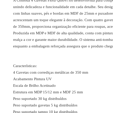
A Cômoda 4 Gavetas Flora Qmovi foi desenvolvida para compor
unindo delicadeza e funcionalidade em cada detalhe. Seu desig
com linhas suaves, pés e bordas em MDF de 25mm e puxadore
acrescentam um toque elegante à decoração. Com quatro gaveta
de 350mm, proporciona organização eficiente para roupas, acess
Produzida em MDP e MDF de alta qualidade, conta com pintur
realça a cor e garante maior durabilidade. O sistema anti-tom
enquanto a embalagem reforçada assegura que o produto chegu
Características:
4 Gavetas com corrediças metálicas de 350 mm
Acabamento Pintura UV
Escala de Brilho Acetinado
Estrutura em MDP 15/12 mm e MDF 25 mm
Peso suportado 30 kg distribuídos
Peso suportado gavetas 5 kg distribuídos
Peso suportado tampo 10 kg distribuídos