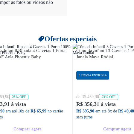
mpor as fotos ou vídeos não
Ofertas especiais
 Infantil Ripada 4 Gavetas 1 Porta
Cômoda Infantil 3 Gavetas 1 
F Ayla Phoenix Baby
Janela Maya Rodial
PRONTA ENTREGA
69,90
de R$ 459,90
23% OFF
23% OFF
3,91 à vista
R$ 356,31 à vista
,90
em até 10x de
R$ 65,99
no cartão
R$ 395,90
em até 8x de
R$ 49,48
os
sem juros
Comprar agora
Comprar agora