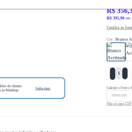
R$ 459,90
R$ 356,
R$ 395,90
em 
Confira as for
Cor:
Branco A
+
-
hões de clientes
Calcule o Frete e
Saiba mais
 na Multiloja
Não sei meu CEP