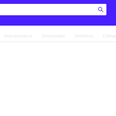
Eletrodomésticos
Eletroportáteis
Eletrônicos
Celular
Cômoda 
Navegue pela 
Favoritar
Ref: 24496.11
Vendido por
M
PRONTA ENTR