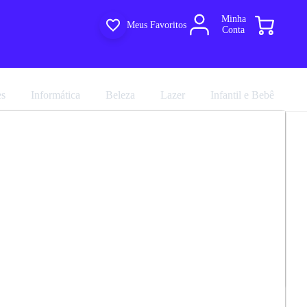
Minha
Meus Favoritos
Conta
es
Informática
Beleza
Lazer
Infantil e Bebê
4 Gavetas Flora Qmovi
R$ 356,31
marca
Qmovi
R$ 395,90
em até 8x de
R$ 49,48
no
Avalie agora!
cartão sem juros
Compartilhar
Comprar agora
35.0
ultiloja
e entregue por
Multiloja
EGA