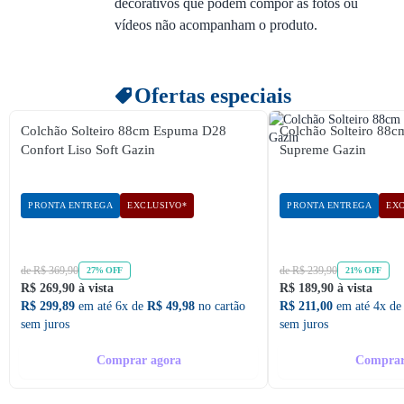
decorativos que podem compor as fotos ou
vídeos não acompanham o produto.
Ofertas especiais
Colchão Solteiro 88cm Espuma D28
Colchão Solteiro 88
Confort Liso Soft Gazin
Supreme Gazin
PRONTA ENTREGA
EXCLUSIVO*
PRONTA ENTREGA
EXC
de R$ 369,90
de R$ 239,90
27% OFF
21% OFF
R$ 269,90 à vista
R$ 189,90 à vista
R$ 299,89
em até 6x de
R$ 49,98
no cartão
R$ 211,00
em até 4x d
sem juros
sem juros
Comprar agora
Comprar