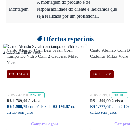
A montagem do produto é de
Montagem
responsabilidade do cliente e indicamos que
seja realizada por um profissional.
Ofertas especiais
Canto Alemão Com Baú Syrah Com
Canto Alemão Com B
Tampo De Vidro Com 2 Cadeiras Milão
Cadeiras Milão Viero
Viero
EXCLUSIVO*
EXCLUSIVO*
de R$ 2.429,90
de R$ 2.299,90
26% OFF
30% OFF
R$ 1.789,90 à vista
R$ 1.599,90 à vista
R$ 1.988,78
em até 10x de
R$ 198,87
no
R$ 1.777,67
em até 10x
cartão sem juros
cartão sem juros
Comprar agora
Comprar