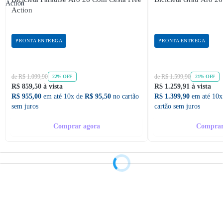
Action
PRONTA ENTREGA
PRONTA ENTREGA
de R$ 1.099,90
de R$ 1.599,90
22% OFF
21% OFF
R$ 859,50 à vista
R$ 1.259,91 à vista
R$ 955,00
em até 10x de
R$ 95,50
no cartão
R$ 1.399,90
em até 10x
sem juros
cartão sem juros
Comprar agora
Comprar