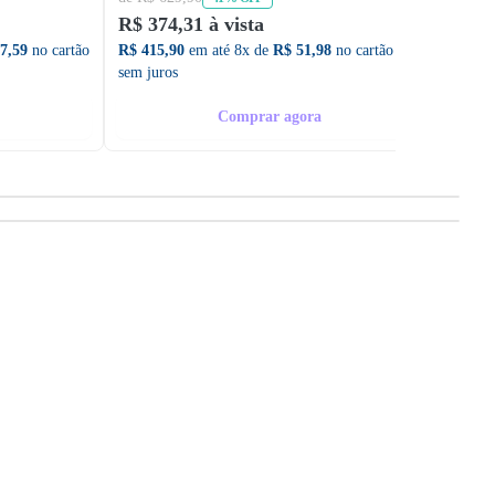
R$ 374,31 à vista
R$ 1.
7,59
no cartão
R$ 415,90
em até 8x de
R$ 51,98
no cartão
R$ 1.4
sem juros
sem ju
Comprar agora