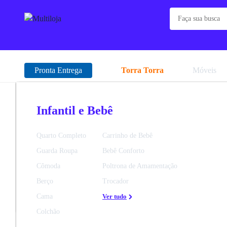
Pronta Entrega
Torra Torra
Móveis
Home
Infantil e Bebê
Cama
Móveis
Eletrodomésticos
Eletroportáteis
Eletrônicos
Celulares
Informática
Beleza
Lazer
Infantil e Bebê
Quarto
Fogões
Fritadeiras Eletricas | Air Fryer
TVs
Samsung
Acessórios e Periféricos
Chapinhas
Linha Infantil
Quarto Completo
Philco
Escritório
Carrinho de Bebê
Refrigeradores
Ver tudo
Limpeza
Cozinha
Fornos
Cozinha
Acessórios para TV
Motorola
Impressoras
Secadores
Linha Adulto
Guarda Roupa
Acessórios
Decoração
Bebê Conforto
Bar em Casa
Ver tudo
Sala de Estar
Micro-ondas
Churrasqueira
Áudio
LG
Notebooks
Aparador de pelos
Ver tudo
Cômoda
Ver tudo
Ver tudo
Poltrona de Amamentação
Ver tudo
Sala de Jantar
Ar e Ventilação
Climatização
Câmeras, Filmadoras e Drones
Nokia
Ver tudo
Cortador de cabelo
Berço
Trocador
Área de Serviço
Coifas e Depuradores
Cozinha Criativa
Games
Positivo
Escovas modeladoras
Cama
Ver tudo
Banheiro
Lavanderia
Ferro de Passar Roupa
Vídeo
Multilaser
Ver tudo
Colchão