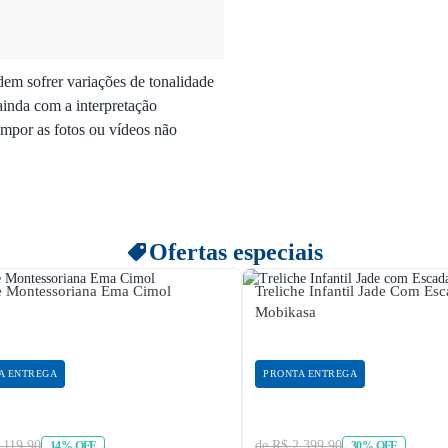
dem sofrer variações de tonalidade
ainda com a interpretação
mpor as fotos ou vídeos não
Ofertas especiais
e Montessoriana Ema Cimol
Treliche Infantil Jade Com Es
Mobikasa
A ENTREGA
PRONTA ENTREGA
.119,90
de R$ 2.399,90
14% OFF
30% OFF