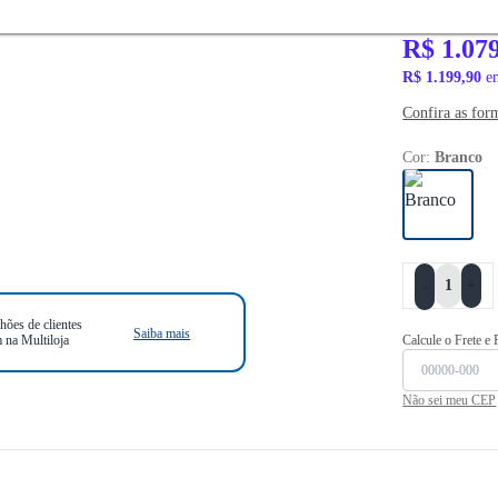
R$ 1.539,90
R$ 1.07
R$ 1.199,90
em
Confira as for
Cor:
Branco
+
-
hões de clientes
Saiba mais
 na Multiloja
Calcule o Frete e
Não sei meu CEP