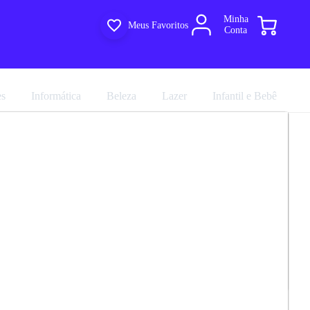
Minha
Meus Favoritos
Conta
es
Informática
Beleza
Lazer
Infantil e Bebê
nfantil Solteiro Com Módulo Lateral
R$ 1.079,91
 Movelbras
R$ 1.199,90
em até 10x de
R$ 119,99
no cartão sem juros
marca
Movelbras
Avalie agora!
Comprar agora
Compartilhar
ultiloja
e entregue por
Multiloja