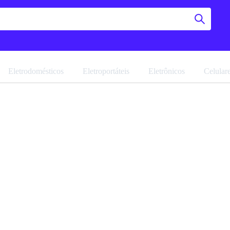
Eletrodomésticos
Eletroportáteis
Eletrônicos
Celular
Bicama I
Caracol
Navegue pela 
Favoritar
Ref: 19961.1.0
Vendido por
M