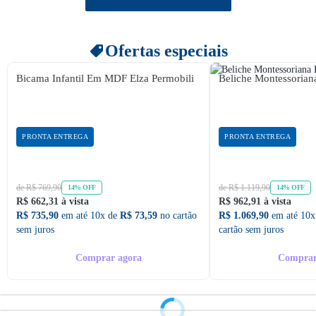
Ofertas especiais
Bicama Infantil Em MDF Elza Permobili
Beliche Montessoria
PRONTA ENTREGA
PRONTA ENTREGA
de R$ 769,90
de R$ 1.119,90
14% OFF
14% OFF
R$ 662,31 à vista
R$ 962,91 à vista
R$ 735,90
em até 10x de
R$ 73,59
no cartão
R$ 1.069,90
em até 10x
sem juros
cartão sem juros
Comprar agora
Comprar