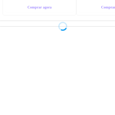
Comprar agora
Comprar