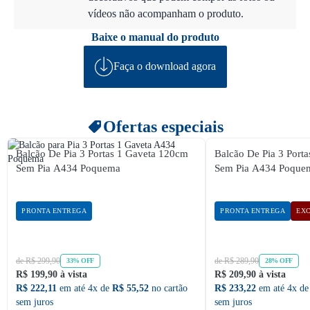
vídeos não acompanham o produto.
Baixe o manual do produto
Faça o download agora
Ofertas especiais
Balcão De Pia 3 Portas 1 Gaveta 120cm
Balcão De Pia 3 Port
Sem Pia A434 Poquema
Sem Pia A434 Poqu
PRONTA ENTREGA
PRONTA ENTREGA
EXC
de R$ 299,90
de R$ 289,90
33% OFF
28% OFF
R$ 199,90 à vista
R$ 209,90 à vista
R$ 222,11
em até 4x de
R$ 55,52
no cartão
R$ 233,22
em até 4x d
sem juros
sem juros