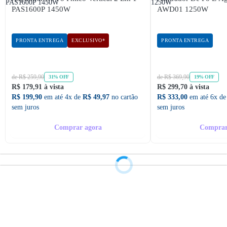
PAS1600P 1450W
AWD01 1250W
PRONTA ENTREGA
EXCLUSIVO*
PRONTA ENTREGA
de R$ 259,90
de R$ 369,90
31% OFF
19% OFF
R$ 179,91 à vista
R$ 299,70 à vista
R$ 199,90
em até 4x de
R$ 49,97
no cartão
R$ 333,00
em até 6x d
sem juros
sem juros
Comprar agora
Comprar