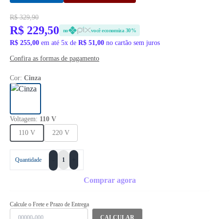
R$ 329,90
R$ 229,50
no
você economiza 30%
R$ 255,00
em até 5x de
R$ 51,00
no cartão sem juros
Confira as formas de pagamento
Cor:
Cinza
Voltagem:
110 V
110 V
220 V
+
Quantidade
-
Comprar agora
Calcule o Frete e Prazo de Entrega
CALCULAR