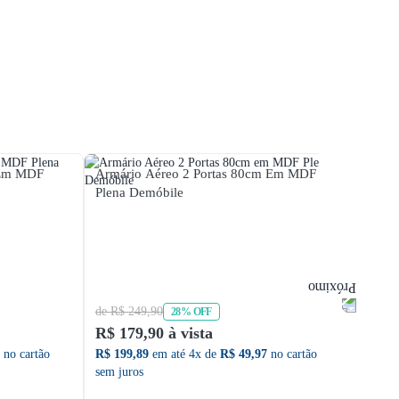
 Em MDF
Armário Aéreo 2 Portas 80cm Em MDF
Armár
Plena Demóbile
Colors
de R$ 249,90
de R$ 
28% OFF
R$ 179,90 à vista
R$ 24
no cartão
R$ 199,89
em até 4x de
R$ 49,97
no cartão
R$ 275
sem juros
sem ju