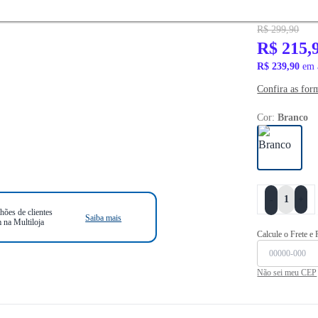
*PREÇO EXCLU
R$ 299,90
R$ 215,
R$ 239,90
em 
Confira as for
Cor:
Branco
+
-
hões de clientes
Saiba mais
 na Multiloja
Calcule o Frete e
Não sei meu CEP