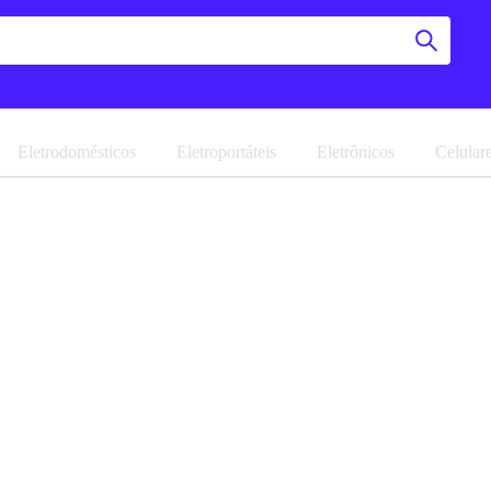
Eletrodomésticos
Eletroportáteis
Eletrônicos
Celular
Armário 
Evidenc
Navegue pela 
Favoritar
Ref: 10181.1.0
Vendido por
M