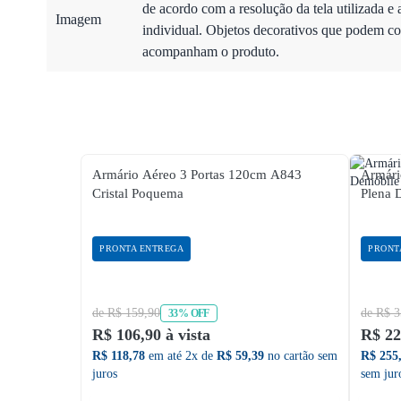
de acordo com a resolução da tela utilizada e 
Imagem
individual. Objetos decorativos que podem co
acompanham o produto.
Armário Aéreo 3 Portas 120cm A843
Armári
Cristal Poquema
Plena 
PRONTA ENTREGA
PRONT
de R$ 159,90
de R$ 3
33% OFF
R$ 106,90 à vista
R$ 22
R$ 118,78
em até 2x de
R$ 59,39
no cartão sem
R$ 255
juros
sem jur