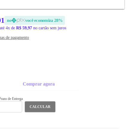
SIVO SITE
91
no
você economiza 28%
até 4x de
R$ 59,97
no cartão sem juros
mas de pagamento
Comprar agora
 Prazo de Entrega
CALCULAR