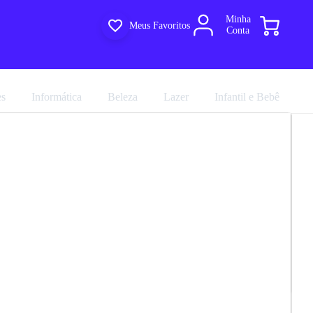
Minha
Meus Favoritos
Conta
es
Informática
Beleza
Lazer
Infantil e Bebê
Aéreo Nicho Para Micro-Ondas 1 Porta
R$ 215,91
e Poliman
R$ 239,90
em até 4x de
R$ 59,97
no
cartão sem juros
marca
Poliman
Avalie agora!
Comprar agora
Compartilhar
ultiloja
e entregue por
Multiloja