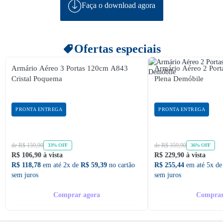
Faça o download agora
Ofertas especiais
Armário Aéreo 3 Portas 120cm A843
Armário Aéreo 2 Po
Cristal Poquema
Plena Demóbile
PRONTA ENTREGA
PRONTA ENTREGA
de R$ 159,90
de R$ 359,90
33% OFF
36% OFF
R$ 106,90 à vista
R$ 229,90 à vista
R$ 118,78
em até 2x de
R$ 59,39
no cartão
R$ 255,44
em até 5x d
sem juros
sem juros
Comprar agora
Comprar