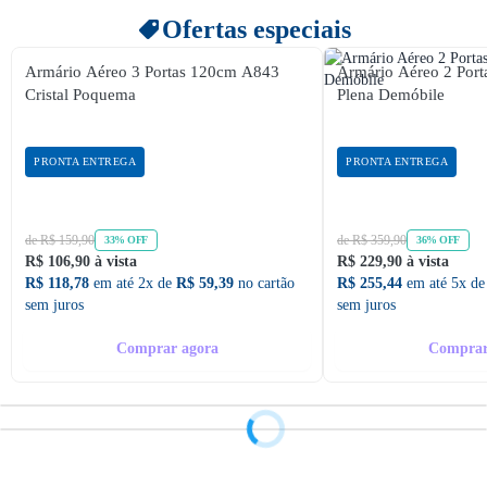
Ofertas especiais
Armário Aéreo 3 Portas 120cm A843
Armário Aéreo 2 Po
Cristal Poquema
Plena Demóbile
PRONTA ENTREGA
PRONTA ENTREGA
de R$ 159,90
de R$ 359,90
33% OFF
36% OFF
R$ 106,90 à vista
R$ 229,90 à vista
R$ 118,78
em até 2x de
R$ 59,39
no cartão
R$ 255,44
em até 5x d
sem juros
sem juros
Comprar agora
Comprar