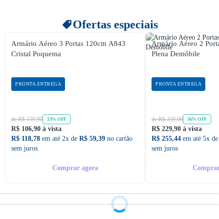
Ofertas especiais
Armário Aéreo 3 Portas 120cm A843
Armário Aéreo 2 Po
Cristal Poquema
Plena Demóbile
PRONTA ENTREGA
PRONTA ENTREGA
de R$ 159,90
de R$ 359,90
33% OFF
36% OFF
R$ 106,90 à vista
R$ 229,90 à vista
R$ 118,78
em até 2x de
R$ 59,39
no cartão
R$ 255,44
em até 5x d
sem juros
sem juros
Comprar agora
Comprar