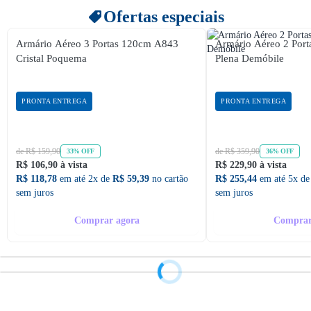
Ofertas especiais
Armário Aéreo 3 Portas 120cm A843
Armário Aéreo 2 Po
Cristal Poquema
Plena Demóbile
PRONTA ENTREGA
PRONTA ENTREGA
de R$ 159,90
de R$ 359,90
33% OFF
36% OFF
R$ 106,90 à vista
R$ 229,90 à vista
R$ 118,78
em até 2x de
R$ 59,39
no cartão
R$ 255,44
em até 5x d
sem juros
sem juros
Comprar agora
Comprar