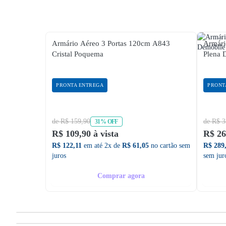
Armário Aéreo 3 Portas 120cm A843
Armári
Cristal Poquema
Plena 
PRONTA ENTREGA
PRONT
de R$ 159,90
de R$ 3
31% OFF
R$ 109,90 à vista
R$ 26
R$ 122,11
em até 2x de
R$ 61,05
no cartão sem
R$ 289
juros
sem jur
Comprar agora