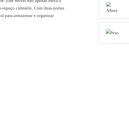
te. Este móvel não apenas eleva a
o espaço culinário. Com duas portas
al para armazenar e organizar