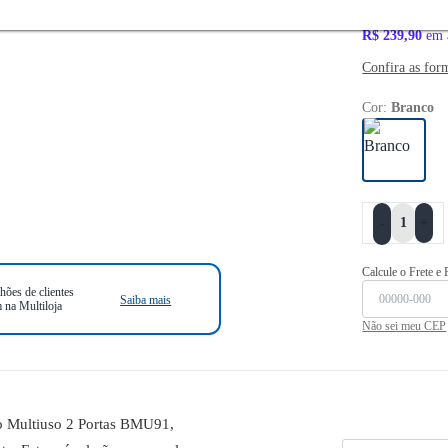
R$ 215,
R$ 239,90
em 
Confira as for
Cor:
Branco
+
-
Calcule o Frete e
hões de clientes
Saiba mais
 na Multiloja
Não sei meu CEP
o Multiuso 2 Portas BMU91,