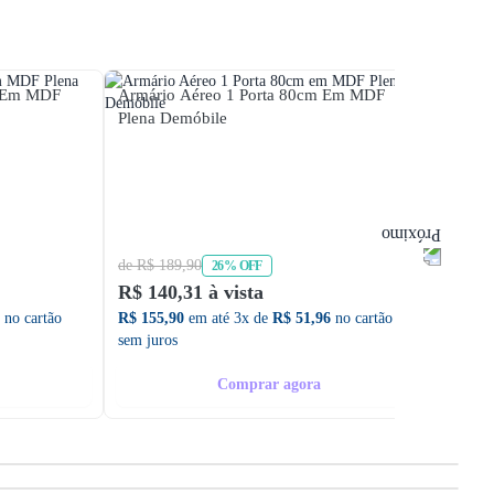
m Em MDF
Armário Aéreo 1 Porta 80cm Em MDF
Armár
Plena Demóbile
Colors
de R$ 189,90
de R$ 
26% OFF
R$ 140,31 à vista
R$ 24
no cartão
R$ 155,90
em até 3x de
R$ 51,96
no cartão
R$ 275
sem juros
sem ju
Comprar agora