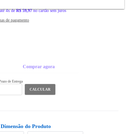
91
no
você economiza 35%
até 4x de
R$ 59,97
no cartão sem juros
mas de pagamento
Comprar agora
 Prazo de Entrega
CALCULAR
Dimensão do Produto