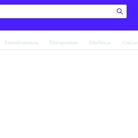
Eletrodomésticos
Eletroportáteis
Eletrônicos
Celular
Armário
Navegue pela 
Favoritar
Ref: 16555.1.0
Vendido por
M
R$ 329,90