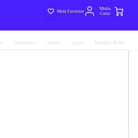
Minha
Meus Favoritos
Conta
es
Informática
Beleza
Lazer
Infantil e Bebê
 2 Portas BMU91 BRV Móveis
R$ 215,91
marca
BRV Móveis
R$ 239,90
em até 4x de
R$ 59,97
no
Avalie agora!
cartão sem juros
Compartilhar
Comprar agora
ultiloja
e entregue por
Multiloja