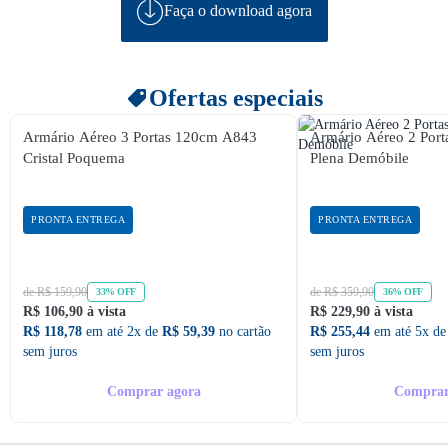
Faça o download agora
Ofertas especiais
Armário Aéreo 3 Portas 120cm A843
Armário Aéreo 2 Po
Cristal Poquema
Plena Demóbile
PRONTA ENTREGA
PRONTA ENTREGA
de R$ 159,90
de R$ 359,90
33% OFF
36% OFF
R$ 106,90 à vista
R$ 229,90 à vista
R$ 118,78
em até 2x de
R$ 59,39
no cartão
R$ 255,44
em até 5x d
sem juros
sem juros
Comprar agora
Comprar