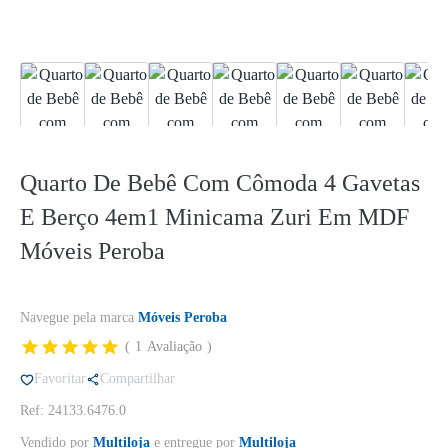
Quarto De Bebê Com Cômoda 4 Gavetas
E Berço 4em1 Minicama Zuri Em MDF
Móveis Peroba
Navegue pela marca
Móveis Peroba
1
Avaliação
Favoritar
Compartilhar
Ref: 24133.6476.0
Vendido por
Multiloja
e entregue por
Multiloja