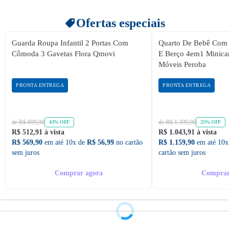
Ofertas especiais
Guarda Roupa Infantil 2 Portas Com
Quarto De Bebê Com
Cômoda 3 Gavetas Flora Qmovi
E Berço 4em1 Minic
Móveis Peroba
PRONTA ENTREGA
PRONTA ENTREGA
de R$ 899,90
de R$ 1.399,90
43% OFF
25% OFF
R$ 512,91 à vista
R$ 1.043,91 à vista
R$ 569,90
em até 10x de
R$ 56,99
no cartão
R$ 1.159,90
em até 10x
sem juros
cartão sem juros
Comprar agora
Comprar