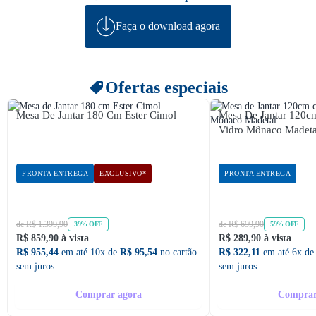
Faça o download agora
Ofertas especiais
Mesa De Jantar 180 Cm Ester Cimol
Mesa De Jantar 120
Vidro Mônaco Madeta
PRONTA ENTREGA
EXCLUSIVO*
PRONTA ENTREGA
de R$ 1.399,90
de R$ 699,90
39% OFF
59% OFF
R$ 859,90 à vista
R$ 289,90 à vista
R$ 955,44
em até 10x de
R$ 95,54
no cartão
R$ 322,11
em até 6x d
sem juros
sem juros
Comprar agora
Comprar