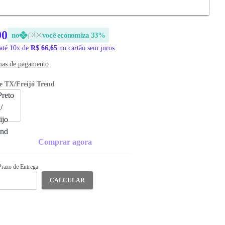
EGA
90
no
você economiza 33%
até 10x de
R$ 66,65
no cartão sem juros
mas de pagamento
e TX/Freijó Trend
Comprar agora
 Prazo de Entrega
CALCULAR