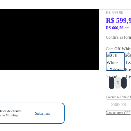
PRONTA ENTR
R$ 899,90
R$ 599,
R$ 666,56
em 
Confira as for
Cor:
Off Whit
+
-
Calcule o Frete e
hões de clientes
Não sei meu CEP
Saiba mais
 na Multiloja