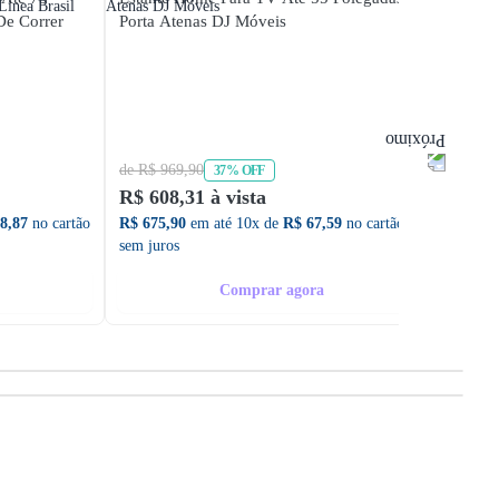
De Correr
Porta Atenas DJ Móveis
Polega
Moble
de R$ 969,90
de R$ 
37% OFF
R$ 608,31 à vista
R$ 84
8,87
no cartão
R$ 675,90
em até 10x de
R$ 67,59
no cartão
R$ 935
sem juros
sem ju
Comprar agora