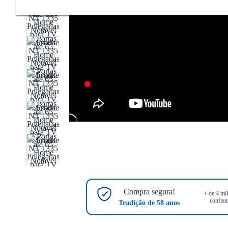
Compra segura!
+ de 4 mil
confiam
Tradição de 58 anos