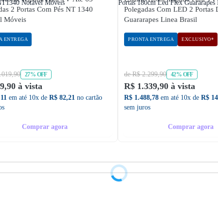
das 2 Portas Com Pés NT 1340
Polegadas Com LED 2 Portas 
l Móveis
Guararapes Linea Brasil
A ENTREGA
PRONTA ENTREGA
EXCLUSIVO*
.019,90
de R$ 2.299,90
27% OFF
42% OFF
9,90 à vista
R$ 1.339,90 à vista
,11
em até 10x de
R$ 82,21
no cartão
R$ 1.488,78
em até 10x de
R$ 14
os
sem juros
Comprar agora
Comprar agora