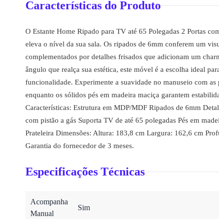
Características do Produto
O Estante Home Ripado para TV até 65 Polegadas 2 Portas co
eleva o nível da sua sala. Os ripados de 6mm conferem um visu
complementados por detalhes frisados que adicionam um cha
ângulo que realça sua estética, este móvel é a escolha ideal pa
funcionalidade. Experimente a suavidade no manuseio com as p
enquanto os sólidos pés em madeira maciça garantem estabilid
Características: Estrutura em MDP/MDF Ripados de 6mm Detalh
com pistão a gás Suporta TV de até 65 polegadas Pés em mad
Prateleira Dimensões: Altura: 183,8 cm Largura: 162,6 cm Pro
Garantia do fornecedor de 3 meses.
Especificações Técnicas
Acompanha
Sim
Manual